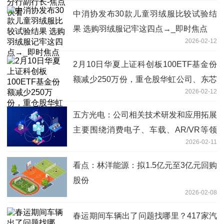
中消协发布30款儿童羽绒服比较试验结
果 选购羽绒服记牢这四点→_即时焦点
2026-02-12
2月10日华夏上证科创板100ETF基金份
额减少250万份，重仓股华虹公司、东芯
2026-02-12
股份、源杰科技
五方光电：公司相关技术研发和应用拓展
主要围绕消费电子、车载、AR/VR等领
2026-02-11
域
看点：林洋能源：拟1.5亿元至3亿元回购
股份
2026-02-08
春运期间车辆出了问题找哪里？417家汽