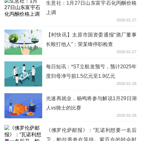
生意社：1月27日山东富宇石化丙酮价格
上调
2026-01-27
【时快讯】太原市国资委通报“酒厂董事
长殴打他人”：荣某锋停职检查
2026-01-27
每日短讯：*ST立航发预亏，预计2025年
度归母净亏损1.5亿元至1.9亿元
2026-01-26
光速再就业，杨鸣将参与解说1月29日湖
人vs骑士的比赛
2026-01-26
《佛罗伦萨邮报》：“瓦诺利想要一名后
卫，帕拉蒂奇在等待。紫百合的转会时