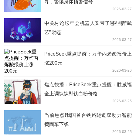
寻，警惕身体预警信号
2026-03-27
中关村论坛年会机器人又带了哪些新“武
艺” 动态
2026-03-27
PriceSeek重点提醒：万华丙烯酸报价上
涨200元
2026-03-26
焦点快播：PriceSeek重点提醒：胜威福
全上调钛钛型钛白粉价格
2026-03-25
当前焦点!我国首台铁路隧道双动力智能
捣固车下线
2026-03-25