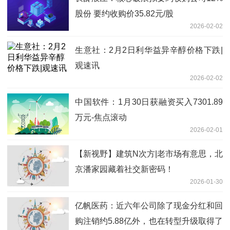
股份 要约收购价35.82元/股
2026-02-02
生意社：2月2日利华益异辛醇价格下跌|
观速讯
2026-02-02
中国软件：1月30日获融资买入7301.89
万元-焦点滚动
2026-02-01
【新视野】建筑N次方|老市场有意思，北
京潘家园藏着社交新密码！
2026-01-30
亿帆医药：近六年公司除了现金分红和回
购注销约5.88亿外，也在转型升级取得了