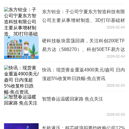
东方钽业：子公司宁夏东方智造科技有限
公司主要从事增材制造、3D打印基础材
2026-02-04
料销售等业务 聚焦
硬科技板块震荡回调，关注科创200ETF
易方达（588270）、科创50ETF易方达
2026-02-04
（588080）等布局机会
快讯：现货黄金重返4900美元/盎司 日内
涨超5%收复昨日跌幅-焦点资讯
2026-02-03
智慧春运温暖回家路 焦点关注
2026-02-03
长龄液压：核芯破浪拟要约收购公司12%