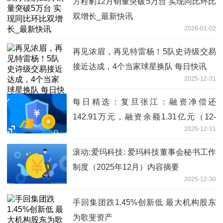
方程豹12月销量突破5万台 实现同比环比
双增长_最新快讯
2026-01-02
再见浓眉，再见特雷杨！5队史诗级交易
接近达成，4个当家球星换队 每日快讯
2025-12-31
每日精选：复旦张江：融资净偿还
142.91万元，融资余额1.31亿元（12-
2025-12-31
30）
滚动:爱玛科技: 爱玛科技董事会秘书工作
制度（2025年12月）内容摘要
2025-12-30
手回集团跌1.45%创新低 最大机构股东
为歌斐资产