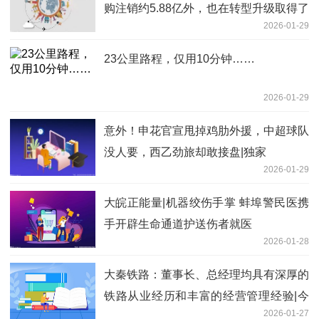
购注销约5.88亿外，也在转型升级取得了
2026-01-29
一定的进展_每日信息
23公里路程，仅用10分钟……
2026-01-29
意外！申花官宣甩掉鸡肋外援，中超球队
没人要，西乙劲旅却敢接盘|独家
2026-01-29
大皖正能量|机器绞伤手掌 蚌埠警民医携
手开辟生命通道护送伤者就医
2026-01-28
大秦铁路：董事长、总经理均具有深厚的
铁路从业经历和丰富的经营管理经验|今
2026-01-27
日要闻