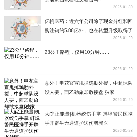
2026-01-30
亿帆医药：近六年公司除了现金分红和回
购注销约5.88亿外，也在转型升级取得了
2026-01-29
一定的进展_每日信息
23公里路程，仅用10分钟……
2026-01-29
意外！申花官宣甩掉鸡肋外援，中超球队
没人要，西乙劲旅却敢接盘|独家
2026-01-29
大皖正能量|机器绞伤手掌 蚌埠警民医携
手开辟生命通道护送伤者就医
2026-01-28