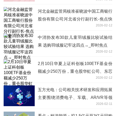
河北金融监管局核准崔晓波中国工商银行
股份有限公司河北省分行副行长-焦点快
2026-02-12
看
中消协发布30款儿童羽绒服比较试验结
果 选购羽绒服记牢这四点→_即时焦点
2026-02-12
2月10日华夏上证科创板100ETF基金份
额减少250万份，重仓股华虹公司、东芯
2026-02-12
股份、源杰科技
五方光电：公司相关技术研发和应用拓展
主要围绕消费电子、车载、AR/VR等领
2026-02-11
域
看点：林洋能源：拟1.5亿元至3亿元回购