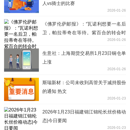
人vs骑士的比赛
2026-01-26
《佛罗伦萨邮报》：“瓦诺利想要一名后
卫，帕拉蒂奇在等待。紫百合的转会时
2026-01-26
间” 讯息
生意社：上海期货交易所1月23日铜仓单
上涨
2026-01-26
斯瑞新材：公司未收到高管关于减持股份
的通知 热文
2026-01-23
2026年1月23日福建锦江锦纶长丝价格动
态|今日要闻
2026-01-23