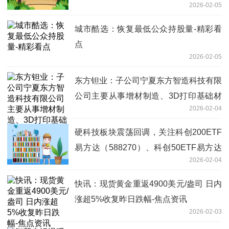
2026-02-05
城市酷选：恢复最低公众持股量-精彩看
点
2026-02-05
东方钽业：子公司宁夏东方智造科技有限
公司主要从事增材制造、3D打印基础材
2026-02-04
料销售等业务 聚焦
硬科技板块震荡回调，关注科创200ETF
易方达（588270）、科创50ETF易方达
2026-02-04
（588080）等布局机会
快讯：现货黄金重返4900美元/盎司 日内
涨超5%收复昨日跌幅-焦点资讯
2026-02-03