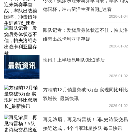
今晚！樊振东迎来新赛季首战，率队出战
德国杯，冲击留洋生涯首冠_速看
2026-01-04
跟队记者：发烧后身体状态不佳，帕夫洛
维奇出战卡利亚里存疑
2026-01-02
快讯！上半场昆明队0比1落后
2026-01-02
方程豹12月销量突破5万台 实现同比环比
双增长_最新快讯
2026-01-02
再见浓眉，再见特雷杨！5队史诗级交易
接近达成，4个当家球星换队 每日快讯