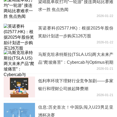
梁靖崑单双打均“一轮游” 接连两站比赛难
求一胜 焦点热闻
2026-01-22
英诺赛科(02577.HK)：根据2025年股份
奖励计划进一步购买126万股
2026-01-22
马斯克坦承特斯拉(TSLA.US)两大未来产
品“爬坡痛苦”：Cybercab与Optimus初期
2026-01-21
量产将极其缓慢
低利率环境下理财行业竞争加剧——多家
银行和理财公司掀起降费潮
2026-01-21
信息:历史首次！中国队闯入U23男足亚
洲杯决赛