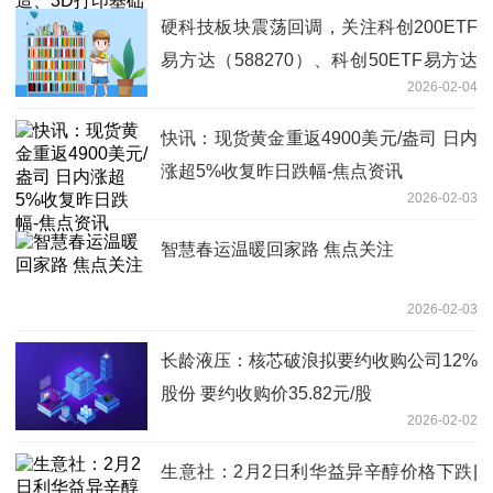
硬科技板块震荡回调，关注科创200ETF
易方达（588270）、科创50ETF易方达
2026-02-04
（588080）等布局机会
快讯：现货黄金重返4900美元/盎司 日内
涨超5%收复昨日跌幅-焦点资讯
2026-02-03
智慧春运温暖回家路 焦点关注
2026-02-03
长龄液压：核芯破浪拟要约收购公司12%
股份 要约收购价35.82元/股
2026-02-02
生意社：2月2日利华益异辛醇价格下跌|