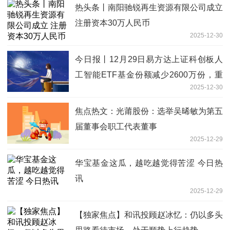
热头条丨南阳驰锐再生资源有限公司成立
注册资本30万人民币
2025-12-30
今日报丨12月29日易方达上证科创板人
工智能ETF基金份额减少2600万份，重
2025-12-30
仓股澜起科技、芯原股份、寒武纪
焦点热文：光莆股份：选举吴晞敏为第五
届董事会职工代表董事
2025-12-29
华宝基金这瓜，越吃越觉得苦涩 今日热
讯
2025-12-29
【独家焦点】和讯投顾赵冰忆：仍以多头