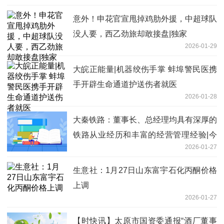
意外！申花官宣甩掉鸡肋外援，中超球队
没人要，西乙劲旅却敢接盘|独家
2026-01-29
大皖正能量|机器绞伤手掌 蚌埠警民医携
手开辟生命通道护送伤者就医
2026-01-28
大秦铁路：董事长、总经理均具有深厚的
铁路从业经历和丰富的经营管理经验|今
2026-01-27
日要闻
生意社：1月27日山东富宇石化丙酮价格
上调
2026-01-27
【时快讯】太原市国资委通报“酒厂董事