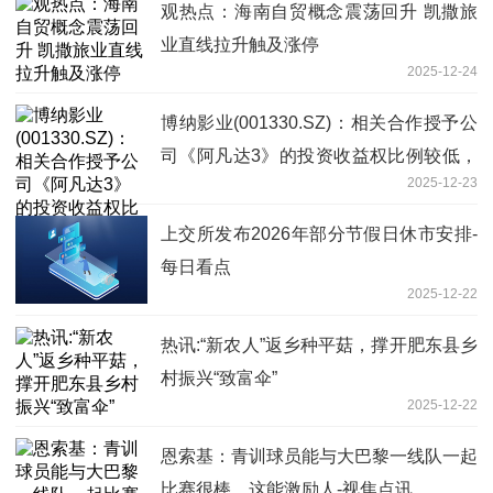
观热点：海南自贸概念震荡回升 凯撒旅
业直线拉升触及涨停
2025-12-24
博纳影业(001330.SZ)：相关合作授予公
司《阿凡达3》的投资收益权比例较低，
2025-12-23
对短期业绩无重大影响
上交所发布2026年部分节假日休市安排-
每日看点
2025-12-22
热讯:“新农人”返乡种平菇，撑开肥东县乡
村振兴“致富伞”
2025-12-22
恩索基：青训球员能与大巴黎一线队一起
比赛很棒，这能激励人-视焦点讯