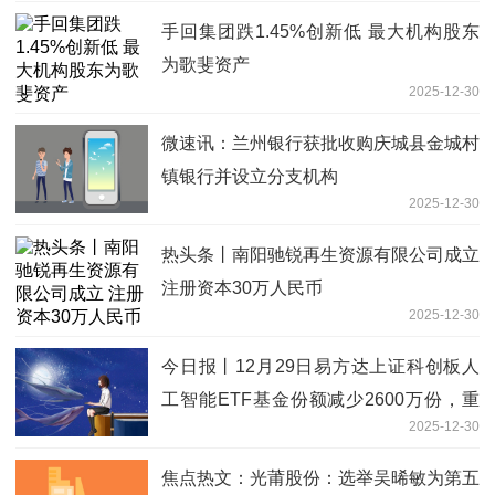
手回集团跌1.45%创新低 最大机构股东
为歌斐资产
2025-12-30
微速讯：兰州银行获批收购庆城县金城村
镇银行并设立分支机构
2025-12-30
热头条丨南阳驰锐再生资源有限公司成立
注册资本30万人民币
2025-12-30
今日报丨12月29日易方达上证科创板人
工智能ETF基金份额减少2600万份，重
2025-12-30
仓股澜起科技、芯原股份、寒武纪
焦点热文：光莆股份：选举吴晞敏为第五