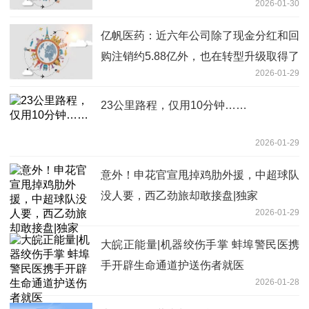
2026-01-30
亿帆医药：近六年公司除了现金分红和回
购注销约5.88亿外，也在转型升级取得了
2026-01-29
一定的进展_每日信息
23公里路程，仅用10分钟……
2026-01-29
意外！申花官宣甩掉鸡肋外援，中超球队
没人要，西乙劲旅却敢接盘|独家
2026-01-29
大皖正能量|机器绞伤手掌 蚌埠警民医携
手开辟生命通道护送伤者就医
2026-01-28