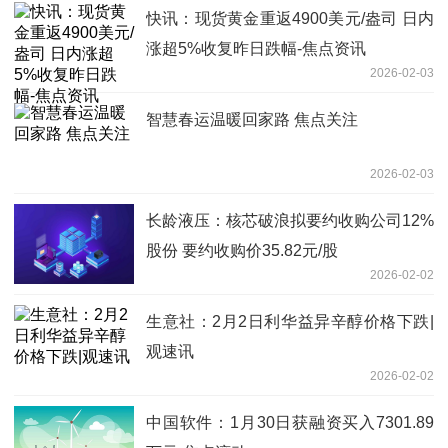
快讯：现货黄金重返4900美元/盎司 日内
涨超5%收复昨日跌幅-焦点资讯
2026-02-03
智慧春运温暖回家路 焦点关注
2026-02-03
长龄液压：核芯破浪拟要约收购公司12%
股份 要约收购价35.82元/股
2026-02-02
生意社：2月2日利华益异辛醇价格下跌|
观速讯
2026-02-02
中国软件：1月30日获融资买入7301.89