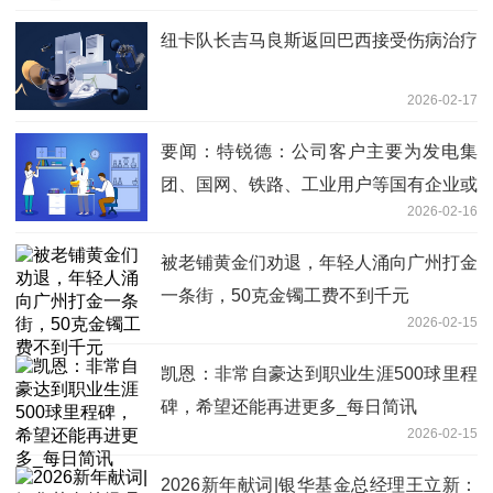
纽卡队长吉马良斯返回巴西接受伤病治疗
2026-02-17
要闻：特锐德：公司客户主要为发电集
团、国网、铁路、工业用户等国有企业或
2026-02-16
大型企业用户，应收账款回收风险较低
被老铺黄金们劝退，年轻人涌向广州打金
一条街，50克金镯工费不到千元
2026-02-15
凯恩：非常自豪达到职业生涯500球里程
碑，希望还能再进更多_每日简讯
2026-02-15
2026新年献词|银华基金总经理王立新：