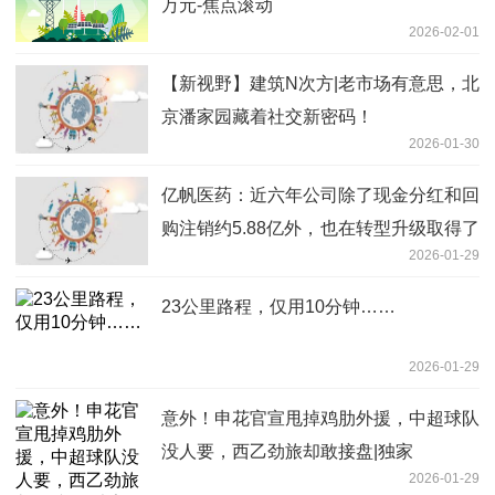
万元-焦点滚动
2026-02-01
【新视野】建筑N次方|老市场有意思，北
京潘家园藏着社交新密码！
2026-01-30
亿帆医药：近六年公司除了现金分红和回
购注销约5.88亿外，也在转型升级取得了
2026-01-29
一定的进展_每日信息
23公里路程，仅用10分钟……
2026-01-29
意外！申花官宣甩掉鸡肋外援，中超球队
没人要，西乙劲旅却敢接盘|独家
2026-01-29