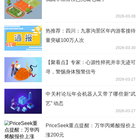
2026-03-30
热推荐：四川：九寨沟景区年内游客接待
量突破100万人次
2026-03-30
【聚看点】专家：心源性猝死并非无迹可
寻，警惕身体预警信号
2026-03-27
中关村论坛年会机器人又带了哪些新“武
艺” 动态
2026-03-27
PriceSeek重点提醒：万华丙烯酸报价上
涨200元