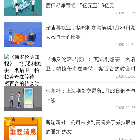
度归母净亏损1.5亿元至1.9亿元
2026-01-26
光速再就业，杨鸣将参与解说1月29日湖
人vs骑士的比赛
2026-01-26
《佛罗伦萨邮报》：“瓦诺利想要一名后
卫，帕拉蒂奇在等待。紫百合的转会时
2026-01-26
间” 讯息
生意社：上海期货交易所1月23日铜仓单
上涨
2026-01-26
斯瑞新材：公司未收到高管关于减持股份
的通知 热文
2026-01-23