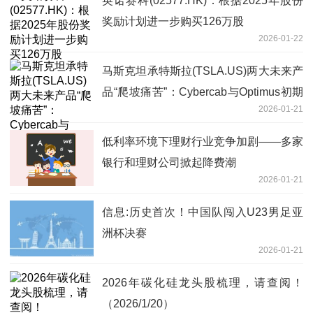
英诺赛科(02577.HK)：根据2025年股份
奖励计划进一步购买126万股
2026-01-22
马斯克坦承特斯拉(TSLA.US)两大未来产
品“爬坡痛苦”：Cybercab与Optimus初期
2026-01-21
量产将极其缓慢
低利率环境下理财行业竞争加剧——多家
银行和理财公司掀起降费潮
2026-01-21
信息:历史首次！中国队闯入U23男足亚
洲杯决赛
2026-01-21
2026年碳化硅龙头股梳理，请查阅！
（2026/1/20）