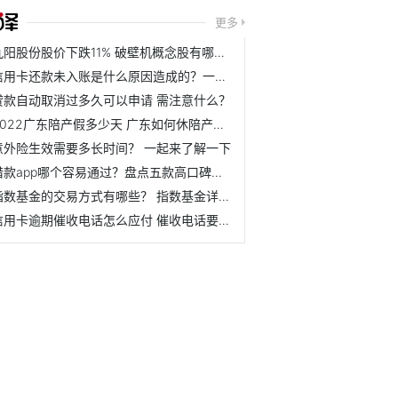
更多
九阳股份股价下跌11% 破壁机概念股有哪些？
信用卡还款未入账是什么原因造成的？一起了解一下
贷款自动取消过多久可以申请 需注意什么？
2022广东陪产假多少天 广东如何休陪产假？
意外险生效需要多长时间？ 一起来了解一下
借款app哪个容易通过？盘点五款高口碑网贷
指数基金的交易方式有哪些？ 指数基金详细介绍
信用卡逾期催收电话怎么应付 催收电话要不要接？