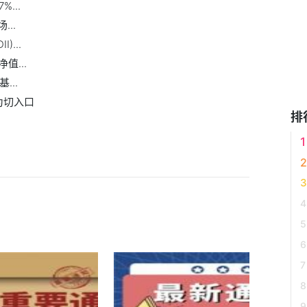
...
...
...
值...
...
为切入口
排