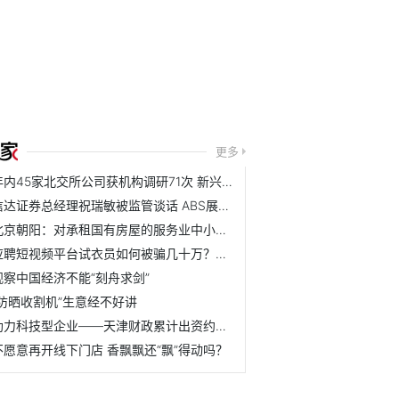
更多
年内45家北交所公司获机构调研71次 新兴成长赛道被重点关注
信达证券总经理祝瑞敏被监管谈话 ABS展业违规
北京朝阳：对承租国有房屋的服务业中小微企业和个体工商户减...
应聘短视频平台试衣员如何被骗几十万？新型刷单骗局起底
观察中国经济不能“刻舟求剑”
“防晒收割机”生意经不好讲
助力科技型企业——天津财政累计出资约9.3亿元 引导带动投融...
不愿意再开线下门店 香飘飘还“飘”得动吗？