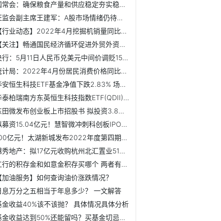
国常会：确保粮食产量和供应稳定夯实稳物价基础
证监会副主席王建军：A股市场情绪仍待提升
【行业动态】2022年4月挖掘机销量同比下降47.3%
【关注】畅通国民经济循环促进外贸外资发展
央行：5月11日人民币兑美元中间价调贬156个基点
统计局：2022年4月份居民消费价格同比上涨2.1%
华安恒生科技ETF基金净值下跌2.83% 场内价格溢价率为0.16%
华泰柏瑞南方东英恒生科技指数ETF(QDII)基金净值下跌3.08% ...
东田微发布创业板上市招股书 拟投资3.8亿元用于光学研发项目
拟募资15.04亿元！慧智微冲刺科创板IPO获上交所受理
100亿元！太湖新城发布2022年度第四期中期票据发行公告
越秀地产：拟17亿元收购杭州北汇置业51%股权及卖方贷款
工行的积存金和如意金积存买哪个 两者有何区别？
【加油服务】如何查询油价涨跌情况？
日息万分之五相当于年息多少？ 一文解答
基金收益40%该不该抛？ 具体情况具体分析
基金收益达到50%还能留吗？买基金切忌太过于贪心