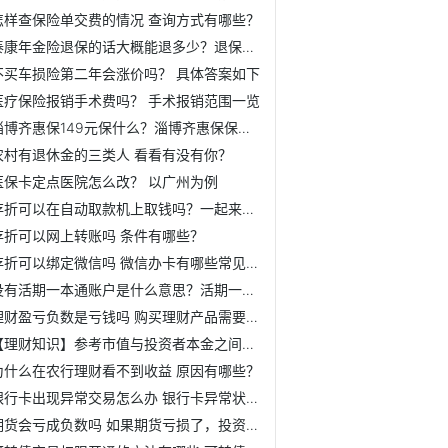
怎样查保险单交费的情况 查询方式有哪些？
泰康年金险退保的话大概能退多少？退保流程一览
不买车损险第二年会涨价吗？ 具体答案如下
医疗保险报销手术费吗？ 手术报销范围一览
淄博齐惠保149元保什么？淄博齐惠保保障内容一览
农村有退休金的三类人 看看有没有你？
医保卡定点医院怎么改？ 以广州为例
存折可以在自动取款机上取钱吗？一起来看看
存折可以网上转账吗 条件有哪些？
存折可以绑定微信吗 微信办卡有哪些常见问题及注意事项？
没有活期一本通账户是什么意思？活期一本通账户详细介绍
理财盈亏负数是亏钱吗 购买理财产品需要注意哪些风险等级？
【理财知识】参考市值与投资者本金之间的关系
为什么在农行理财看不到收益 原因有哪些？
银行卡出现异常交易怎么办 银行卡异常状态需要带身份证吗？
期货会亏成负数吗 如果期货亏损了，投资者可以采用什么方法？