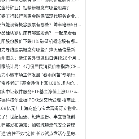
【金岭矿业】钴精粉概念有哪些股票？
无锡工行践行普惠金融保障现代服务企业稳定生产
空气能设备概念股票有哪些？帅丰电器5日内股价下跌3.36%
单晶硅切割机床有哪些股票？ 一起来看看
九阳股份股价下跌11% 破壁机概念股有哪些？
电力导线股票概念有哪些？烽火通信最新报13.35元
杭州海关：浙江省外贸进出口连续26个月保持增长
国家统计局：4月份居民消费价格指数(CPI)同比上涨2.1%
助力小微市场主体发展 “春雨润苗”专项行动推出12项措施
华宝养老ETF基金净值上涨1.08% 场内价格溢价率为-0.16%
嘉实中证软件服务ETF基金净值上涨1.07% 场内价格溢价率为-0.31%
芯德科技创业板IPO获深交所受理 招商证券为其上市保荐机构
8.68亿元！上海商盛与宝龙富闽订立物业协议
定了！世纪恒通、矩阵股份、丰立智能创业板IPO将进行审核
住建部发布通知：加强城镇燃气安全管理
打通“房住不炒”定位 长沙试点盘活存量房供作租赁住房