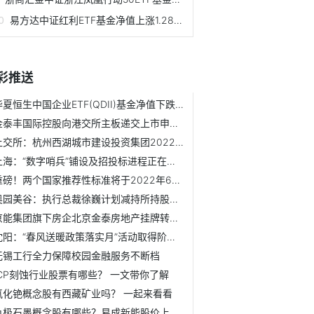
易方达中证红利ETF基金净值上涨1.28％ 场内价格溢价率为0.02%
彩推送
华夏恒生中国企业ETF(QDII)基金净值下跌2.61% 场内价格溢价率为0.85%
金泰丰国际控股向港交所主板递交上市申请 竤信为独家保荐人
上交所：杭州西湖城市建设投资集团2022年发行20亿元公司债
上海：“数字哨兵”铺设及招投标进程正在提速
重磅！两个国家推荐性标准将于2022年6月1日实施
奥园美谷：执行总裁徐巍计划减持所持股票的25%
京能集团旗下房企北京金泰房地产挂牌转让100%股权 转让价格未披露
沈阳：“春风送暖政策落实月”活动取得阶段性成效
无锡工行全力保障校园金融服务不断档
ICP刻蚀行业股票有哪些？ 一文带你了解
氯化铯概念股有西藏矿业吗？ 一起来看看
负极石墨概念股有哪些？易成新能股价上涨1.46%