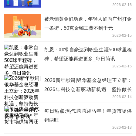
2026-02-16
大型企业用户，应收账款回收风险较低
被老铺黄金们劝退，年轻人涌向广州打金
一条街，50克金镯工费不到千元
2026-02-15
凯恩：非常自豪达到职业生涯500球里程
碑，希望还能再进更多_每日简讯
2026-02-15
2026新年献词|银华基金总经理王立新：
2026年科技创新驱动新机遇，坚持做长
2026-02-14
期正确的事让投资者“多赚钱”
每日热点:热气腾腾迎马年！年货市场供
销两旺
2026-02-13