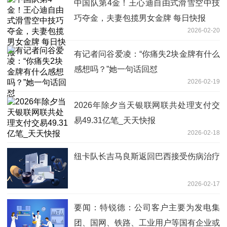
中国队第4金！王心迪自由式滑雪空中技
巧夺金，夫妻包揽男女金牌 每日快报
2026-02-20
有记者问谷爱凌：“你痛失2块金牌有什么
感想吗？”她一句话回怼
2026-02-19
2026年除夕当天银联网联共处理支付交
易49.31亿笔_天天快报
2026-02-18
纽卡队长吉马良斯返回巴西接受伤病治疗
2026-02-17
要闻：特锐德：公司客户主要为发电集
团、国网、铁路、工业用户等国有企业或