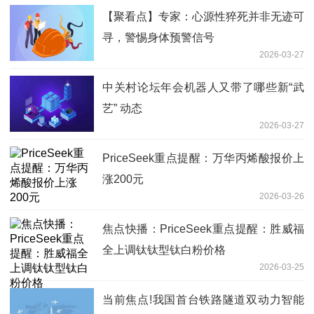
【聚看点】专家：心源性猝死并非无迹可
寻，警惕身体预警信号
2026-03-27
中关村论坛年会机器人又带了哪些新“武
艺” 动态
2026-03-27
PriceSeek重点提醒：万华丙烯酸报价上
涨200元
2026-03-26
焦点快播：PriceSeek重点提醒：胜威福
全上调钛钛型钛白粉价格
2026-03-25
当前焦点!我国首台铁路隧道双动力智能