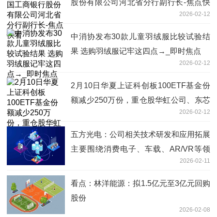
股份有限公司河北省分行副行长-焦点快
2026-02-12
看
中消协发布30款儿童羽绒服比较试验结
果 选购羽绒服记牢这四点→_即时焦点
2026-02-12
2月10日华夏上证科创板100ETF基金份
额减少250万份，重仓股华虹公司、东芯
2026-02-12
股份、源杰科技
五方光电：公司相关技术研发和应用拓展
主要围绕消费电子、车载、AR/VR等领
2026-02-11
域
看点：林洋能源：拟1.5亿元至3亿元回购
股份
2026-02-08