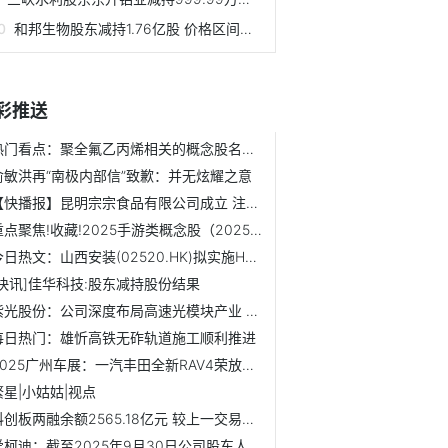
和邦生物股东减持1.76亿股 价格区间为2.56-5元/股
彩推送
热门看点：聚全氟乙丙烯相关的概念股名单，赶紧收藏！（2025/...
俞敏洪再“南极内部信”致歉：并无炫耀之意
【快播报】昆明宗宗食品有限公司成立 注册资本1万人民币
重点聚焦!收藏!2025手游类概念股（2025/11/21）
今日热文：山西安装(02520.HK)拟实施H股全流通
[快讯]佳华科技:股东减持股份结果
紫光股份：公司深度布局高速光模块产业 每日观察
每日热门：雄忻高铁无砟轨道施工顺利推进
2025广州车展：一汽丰田全新RAV4荣放售16.98万元起
繁星|小姑姑|视点
科创板两融余额2565.18亿元 较上一交易日环比减少18.22亿元
爱柯迪：截至2025年9月30日公司股东人数为29762户