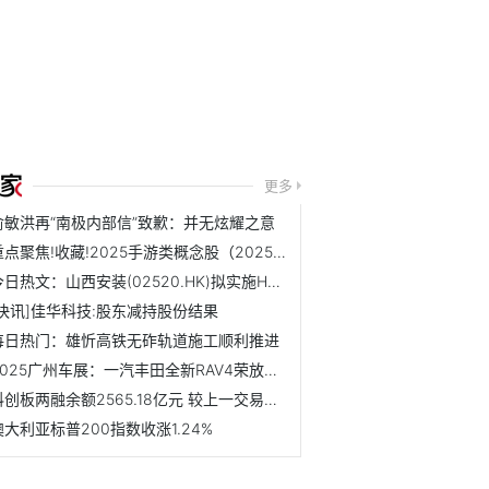
更多
俞敏洪再“南极内部信”致歉：并无炫耀之意
重点聚焦!收藏!2025手游类概念股（2025/11/21）
今日热文：山西安装(02520.HK)拟实施H股全流通
[快讯]佳华科技:股东减持股份结果
每日热门：雄忻高铁无砟轨道施工顺利推进
2025广州车展：一汽丰田全新RAV4荣放售16.98万元起
科创板两融余额2565.18亿元 较上一交易日环比减少18.22亿元
澳大利亚标普200指数收涨1.24%