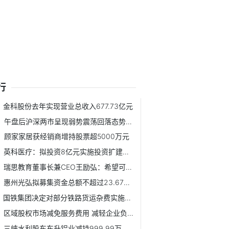
行
金科股份去年实现营业总收入677.73亿元
午盘后沪深两市呈现弱势震荡回落态势，市场交投情绪积极
顾家家居获经销商增持股票超5000万元
英科医疗：拟投资8亿元实施投资扩建医用手套、防护服项目
瑞思教育董事长兼CEO王励弘：希望可以继续推进线上线下相结合...
惠州光弘拟募集资金总额不超过23.67亿元
国铁集团决定对部分铁路货运杂费实施阶段性减半核收政策
区域股权市场减免服务费用 减轻企业负担
三峡水利股东东升铝业减持999.99万股 价格区间为9.52-10.17元/股