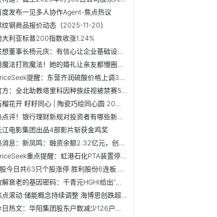
百度发布一见多人协作Agent-焦点热议
螺纹钢商品报价动态（2025-11-20）
澳大利亚标普200指数收涨1.24%
联想董事长杨元庆：有信心让企业基础设施业务重回盈利性增长
用魔法打败魔法！她的婚礼让亲友都懵圈丨e路声花③
PriceSeek提醒：东营齐润硫酸价格上调30元
官方：全北助教塔里科因种族歧视被禁赛5场并罚款2000万韩元 ...
石榴花开 籽籽同心 | 陶瓷巧绘同心圆 20余家媒体走进大武...
热点评！银行理财新规对投资者有哪些新要求？
长江电影集团出品4部影片斩获金鸡奖
热消息：新凤鸣：融资余额2.32亿元，创近一年新高（11-18）
PriceSeek重点提醒：虹港石化PTA装置停车影响
A股今日共63只个股涨停 胜利股份6连板 焦点速讯
破解衰老的基因密码：千青元HGHI给出“中国方案”
焦点滚动:储能概念持续调整 海博思创跌超10%
今日热文：华阳集团股东户数减少126户，户均持股40.49万元