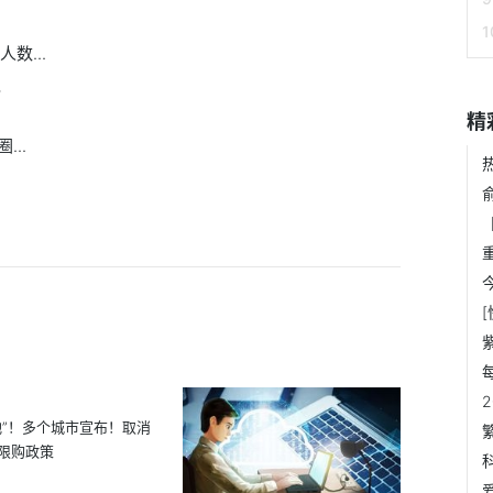
数...
议
精
..
地”！多个城市宣布！取消
限购政策