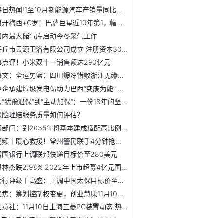
每日热闻!1至10月新能源汽车产销量同比增长均超30%
甩开梅西+C罗！巴萨巨星近10年第1，帽子戏法第1人
国内最大储气库启动今冬采气工作
任丘市云源卫浴有限公司成立 注册资本300万人民币 焦点速读
热点评！小米双十一销售额达290亿元
热文：全运男篮：四川爆冷惜败浙江无缘决赛 周琦19+9胡金秋21分
中企承建垃圾发电站助力巴西“变废为能” 当前热点
从“犹豫退保”到“主动加保”：一份18年的坚守，为风雨中的...
保险理赔服务质量如何评估？
两部门：到2035年将基本建成适配高比例新能源的新型电力系统
视频｜暖心救援！常州警民联手4分钟抢出“黄金生命线”
富国银行上调联邦快递目标价至280美元
思林杰跌2.98% 2022年上市超募4亿元国联民生保荐|每日消息
大行评级丨高盛：上调中国太保目标价至34港元 维持“买入”评级
聚焦：筹划控制权变更，创业慧康11月10日起停牌
生意社：11月10日上海三菱PC装置动态 热门