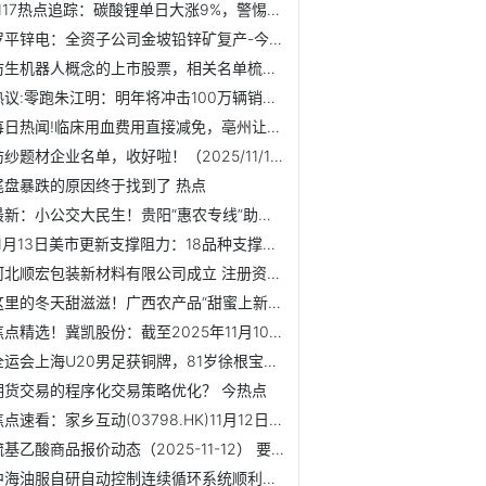
1117热点追踪：碳酸锂单日大涨9%，警惕追多风险
罗平锌电：全资子公司金坡铅锌矿复产-今日观点
仿生机器人概念的上市股票，相关名单梳理！（2025/11/14） 焦点
热议:零跑朱江明：明年将冲击100万辆销量目标
每日热闻!临床用血费用直接减免，亳州让无偿献血者的爱心得到...
纺纱题材企业名单，收好啦！（2025/11/14）
尾盘暴跌的原因终于找到了 热点
最新：小公交大民生！贵阳“惠农专线”助力乡村振兴
11月13日美市更新支撑阻力：18品种支撑阻力(金银铂钯原油天然...
河北顺宏包装新材料有限公司成立 注册资本300万人民币
这里的冬天甜滋滋！广西农产品“甜蜜上新”|焦点速递
焦点精选！冀凯股份：截至2025年11月10日公司股东人数为23207户
全运会上海U20男足获铜牌，81岁徐根宝坦言还有未竟之事
期货交易的程序化交易策略优化？ 今热点
焦点速看：家乡互动(03798.HK)11月12日耗资16.68万港元回购11.8万股
巯基乙酸商品报价动态（2025-11-12） 要闻速递
中海油服自研自动控制连续循环系统顺利完成实钻测试