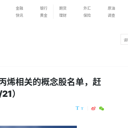
金融
银行
期货
外汇
原油
快讯
黄金
理财
保险
调查
丙烯相关的概念股名单，赶
/21）