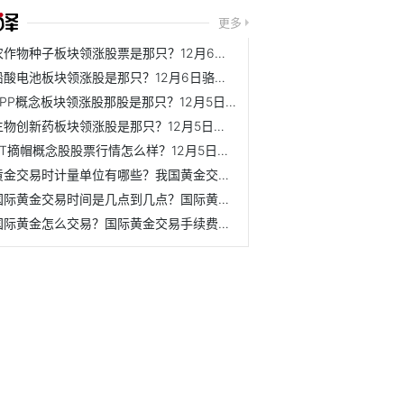
更多
农作物种子板块领涨股票是那只？12月6日丰乐种业市盈率为30.27
铅酸电池板块领涨股是那只？12月6日骆驼股份股价是多少？
PPP概念板块领涨股那股是那只？12月5日ST长方市盈率为-4.87
生物创新药板块领涨股是那只？12月5日南新制药股价是多少？
ST摘帽概念股股票行情怎么样？12月5日宜宾纸业股价是多少？
黄金交易时计量单位有哪些？我国黄金交易的计量单位是什么？
国际黄金交易时间是几点到几点？国际黄金开户流程是什么？
国际黄金怎么交易？国际黄金交易手续费一手需要多少钱？