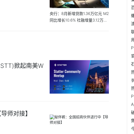
央行：8月新增贷款1.36万亿元 M2
同比增长10.6% 社融增量3.12万亿
元
k(STT)掀起南美W
【导师对接】