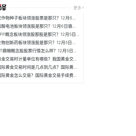
更多
农作物种子板块领涨股票是那只？12月6日丰乐种业市盈率为30.27
铅酸电池板块领涨股是那只？12月6日骆驼股份股价是多少？
PPP概念板块领涨股那股是那只？12月5日ST长方市盈率为-4.87
生物创新药板块领涨股是那只？12月5日南新制药股价是多少？
ST摘帽概念股股票行情怎么样？12月5日宜宾纸业股价是多少？
黄金交易时计量单位有哪些？我国黄金交易的计量单位是什么？
国际黄金交易时间是几点到几点？国际黄金开户流程是什么？
国际黄金怎么交易？国际黄金交易手续费一手需要多少钱？