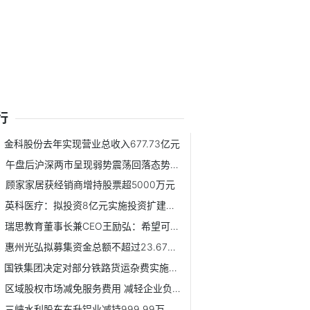
行
金科股份去年实现营业总收入677.73亿元
午盘后沪深两市呈现弱势震荡回落态势，市场交投情绪积极
顾家家居获经销商增持股票超5000万元
英科医疗：拟投资8亿元实施投资扩建医用手套、防护服项目
瑞思教育董事长兼CEO王励弘：希望可以继续推进线上线下相结合...
惠州光弘拟募集资金总额不超过23.67亿元
国铁集团决定对部分铁路货运杂费实施阶段性减半核收政策
区域股权市场减免服务费用 减轻企业负担
三峡水利股东东升铝业减持999.99万股 价格区间为9.52-10.17元/股