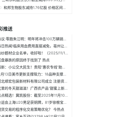
和邦生物股东减持1.76亿股 价格区间为2.56-5元/股
彩推送
热议:零跑朱江明：明年将冲击100万辆销量目标
每日热闻!临床用血费用直接减免，亳州让无偿献血者的爱心得到...
纺纱题材企业名单，收好啦！（2025/11/14）
尾盘暴跌的原因终于找到了 热点
最新：小公交大民生！贵阳“惠农专线”助力乡村振兴
11月13日美市更新支撑阻力：18品种支撑阻力(金银铂钯原油天然...
河北顺宏包装新材料有限公司成立 注册资本300万人民币
这里的冬天甜滋滋！广西农产品“甜蜜上新”|焦点速递
焦点精选！冀凯股份：截至2025年11月10日公司股东人数为23207户
全运会上海U20男足获铜牌，81岁徐根宝坦言还有未竟之事
期货交易的程序化交易策略优化？ 今热点
焦点速看：家乡互动(03798.HK)11月12日耗资16.68万港元回购11.8万股