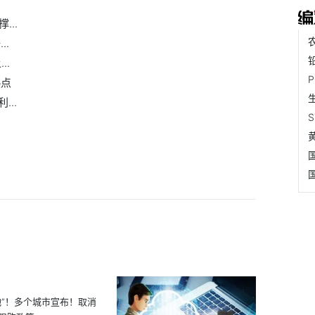
...
..
..
热点
..
地”！多个城市宣布！取消