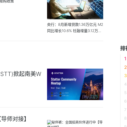
限购政策
央行：8月新增贷款1.36万亿元 M2
同比增长10.6% 社融增量3.12万亿
元
排
k(STT)掀起南美W
【导师对接】