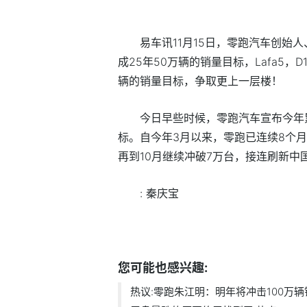
易车讯11月15日，零跑汽车创始
成25年50万辆的销量目标，Lafa5，
辆的销量目标，争取更上一层楼！
今日早些时候，零跑汽车宣布今年累
标。自今年3月以来，零跑已连续8个
再到10月继续冲破7万台，接连刷新中
: 秦庆宝
标签：
销量
新车
您可能也感兴趣:
热议:零跑朱江明：明年将冲击100万辆销.