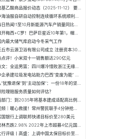
巯基乙酸商品报价动态（2025-11-12） 要闻速递
中海油服自研自动控制连续循环系统顺利完成实钻测试
每日热闻!1至10月新能源汽车产销量同比增长均超30%
甩开梅西+C罗！巴萨巨星近10年第1，帽子戏法第1人
国内最大储气库启动今冬采气工作
任丘市云源卫浴有限公司成立 注册资本300万人民币 焦点速读
热点评！小米双十一销售额达290亿元
热文：全运男篮：四川爆冷惜败浙江无缘决赛 周琦19+9胡金秋21分
中企承建垃圾发电站助力巴西“变废为能” 当前热点
从“犹豫退保”到“主动加保”：一份18年的坚守，为风雨中的...
保险理赔服务质量如何评估？
两部门：到2035年将基本建成适配高比例新能源的新型电力系统
视频｜暖心救援！常州警民联手4分钟抢出“黄金生命线”
富国银行上调联邦快递目标价至280美元
思林杰跌2.98% 2022年上市超募4亿元国联民生保荐|每日消息
大行评级丨高盛：上调中国太保目标价至34港元 维持“买入”评级