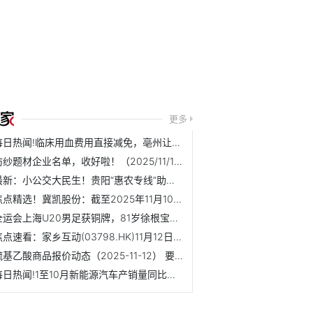
更多
每日热闻!临床用血费用直接减免，亳州让无偿献血者的爱心得到...
纺纱题材企业名单，收好啦！（2025/11/14）
最新：小公交大民生！贵阳“惠农专线”助力乡村振兴
焦点精选！冀凯股份：截至2025年11月10日公司股东人数为23207户
全运会上海U20男足获铜牌，81岁徐根宝坦言还有未竟之事
焦点速看：家乡互动(03798.HK)11月12日耗资16.68万港元回购11.8万股
巯基乙酸商品报价动态（2025-11-12） 要闻速递
每日热闻!1至10月新能源汽车产销量同比增长均超30%