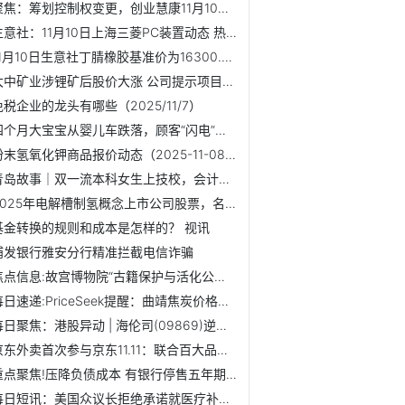
聚焦：筹划控制权变更，创业慧康11月10日起停牌
生意社：11月10日上海三菱PC装置动态 热门
11月10日生意社丁腈橡胶基准价为16300.00元/吨
大中矿业涉锂矿后股价大涨 公司提示项目建设存不确定性
免税企业的龙头有哪些（2025/11/7）
四个月大宝宝从婴儿车跌落，顾客“闪电”相救磕伤嘴
粉末氢氧化钾商品报价动态（2025-11-08）
青岛故事｜双一流本科女生上技校，会计跨界学电气闯出职业新...
2025年电解槽制氢概念上市公司股票，名单整理汇总！（11月7日...
基金转换的规则和成本是怎样的？ 视讯
浦发银行雅安分行精准拦截电信诈骗
焦点信息:故宫博物院“古籍保护与活化公益项目（一期）”成果...
每日速递:PriceSeek提醒：曲靖焦炭价格偏强运行
每日聚焦：港股异动 | 海伦司(09869)逆市涨超17% 公司拟在...
京东外卖首次参与京东11.11：联合百大品牌立冬请客1000万份，...
重点聚焦!压降负债成本 有银行停售五年期定存产品
每日短讯：美国众议长拒绝承诺就医疗补贴进行表决