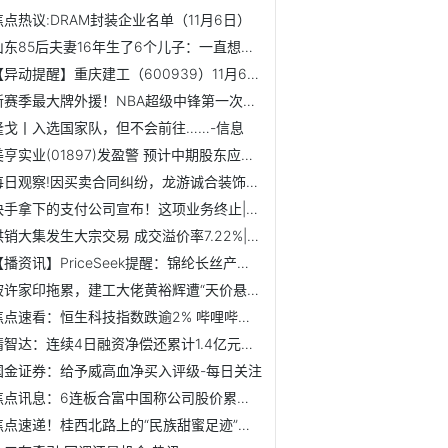
焦点热议:DRAM封装企业名单（11月6日）
山东85后夫妻16年生了6个儿子：一直想生个女儿，没想到都是儿...
【异动提醒】重庆建工（600939）11月6日13点46分触及涨停板
新赛季最大牌外援！NBA超级中锋第一次来CBA，能否改变争冠格局？
隆戈丨入选国家队，但不会前往……-信息
美亨实业(01897)发盈警 预计中期股东应占利润将同比减少约80%至95%
每日观察!因买卖合同纠纷，龙游诚合装饰材料有限公司起诉龙元...
快手拿下的支付公司宣布！这项业务终止|每日消息
供销大集发生大宗交易 成交溢价率7.22%|观天下
【播资讯】PriceSeek提醒：锦纶长丝产量增供需矛盾突出
被许家印拖累，建工大佬黄裕辉遭“天价悬赏”：最高可达2500...
焦点速看：恒生科技指数跌逾2% 哔哩哔哩跌超5%
精智达：连续4日融资净偿还累计1.4亿元（11-04）_焦点速看
国金证券：给予威高血净买入评级-每日关注
焦点讯息：6连板合富中国称公司股价累计涨幅已严重偏离基本面
焦点速递！桂西北路上的“民族甜蜜足迹”——记“最美货车司...