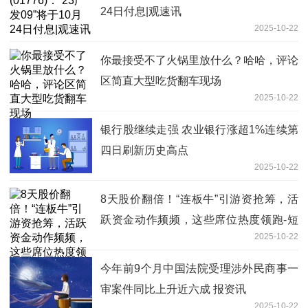
24日付息|观速讯
2025-10-22
你最接受不了火锅里放什么？哈哈，评论
区简直大型吃货翻车现场
2025-10-22
银行股继续走强 农业银行涨超1%连续第
四日刷新历史高点
2025-10-22
8天股价翻倍！“连板牛”引游资抢筹，活
跃资金动作频频，这些席位热度领跑-短
2025-10-22
讯
今年前9个月中国法院受理涉外民商事一
审案件同比上升近六成 报资讯
2025-10-22