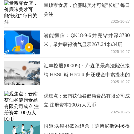
量贩零食店，价廉味美才可能“长红” 每日
关注
2025-10-27
潜能恒信：QK18-9-6井完钻井深3780
米，录井获得油气显示267.34米/34层
2025-10-27
汇丰控股(00005)：卢森堡最高法院仅接
纳 HSSL 就 Herald 归还现金申索提出的
2025-10-27
上诉 HSSL将提出第二次上诉
观焦点：云南茯仙谷健康食品有限公司成
立 注册资本100万人民币
2025-10-25
报道:关键补篮准绝杀！萨博尼斯9中6得