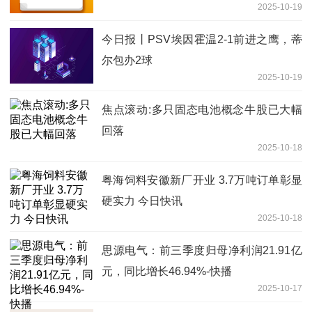
2025-10-19
估值3亿
今日报丨PSV埃因霍温2-1前进之鹰，蒂
尔包办2球
2025-10-19
焦点滚动:多只固态电池概念牛股已大幅
回落
2025-10-18
粤海饲料安徽新厂开业 3.7万吨订单彰显
硬实力 今日快讯
2025-10-18
思源电气：前三季度归母净利润21.91亿
元，同比增长46.94%-快播
2025-10-17