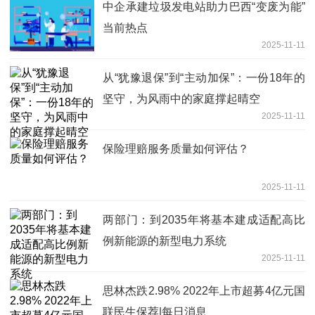
中企承建垃圾发电站助力巴西“变废为能”
当前热点
2025-11-11
从“犹豫退保”到“主动加保”：一份18年的
坚守，为风雨中的家庭撑起晴空
2025-11-11
保险理赔服务质量如何评估？
2025-11-11
两部门：到2035年将基本建成适配高比
例新能源的新型电力系统
2025-11-11
思林杰跌2.98% 2022年上市超募4亿元国
联民生保荐|每日消息