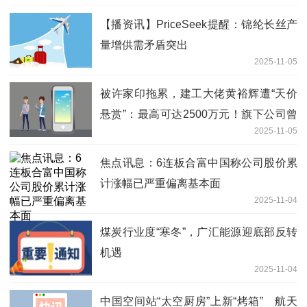
【播资讯】PriceSeek提醒：锦纶长丝产
量增供需矛盾突出
2025-11-05
被许家印拖累，建工大佬黄裕辉遭“天价
悬赏”：最高可达2500万元！旗下公司曾
2025-11-05
建设东方明珠电视塔、上海环球金融中
心|每日快播
焦点讯息：6连板合富中国称公司股价累
计涨幅已严重偏离基本面
2025-11-04
煤炭行业度“寒冬”，广汇能源迎底部反转
机遇
2025-11-04
中国空间站“太空厨房”上新“烤箱” 航天