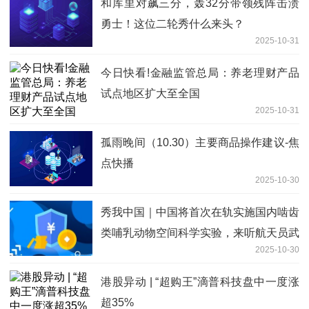
和库里对飙三分，轰32分带领残阵击溃
勇士！这位二轮秀什么来头？
2025-10-31
今日快看!金融监管总局：养老理财产品
试点地区扩大至全国
2025-10-31
孤雨晚间（10.30）主要商品操作建议-焦
点快播
2025-10-30
秀我中国｜中国将首次在轨实施国内啮齿
类哺乳动物空间科学实验，来听航天员武
2025-10-30
飞的介绍-每日消息
港股异动 | “超购王”滴普科技盘中一度涨
超35%