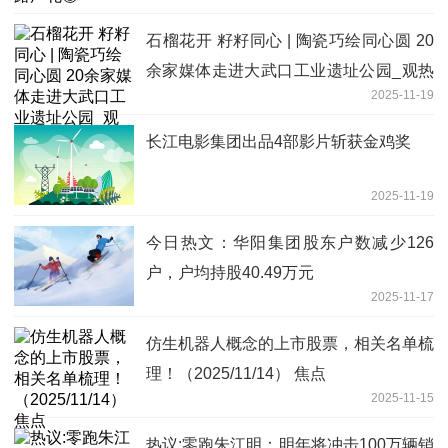
石榴花开 籽籽同心 | 陶瓷巧绘同心圆 20
余家媒体走进大武口工业遗址公园_观热
2025-11-19
点
长江电影集团出品4部影片斩获金鸡奖
2025-11-19
今日热文：华阳集团股东户数减少126
户，户均持股40.49万元
2025-11-17
仿生机器人概念的上市股票，相关名单梳
理！（2025/11/14） 焦点
2025-11-15
热议:零跑朱江明：明年将冲击100万辆销