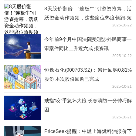
8天股价翻倍！“连板牛”引游资抢筹，活
跃资金动作频频，这些席位热度领跑-短
2025-10-22
讯
今年前9个月中国法院受理涉外民商事一
审案件同比上升近六成 报资讯
2025-10-22
恒逸石化(000703.SZ)：累计回购0.81%
股份 本次股份回购已完成
2025-10-21
戒指“咬”手急坏大娘 长春消防一分钟巧解
困
2025-10-21
PriceSeek提醒：中燃上海燃料油报价下