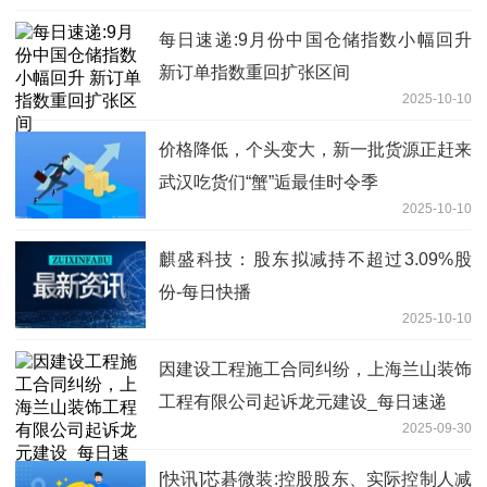
每日速递:9月份中国仓储指数小幅回升
新订单指数重回扩张区间
2025-10-10
价格降低，个头变大，新一批货源正赶来
武汉吃货们“蟹”逅最佳时令季
2025-10-10
麒盛科技：股东拟减持不超过3.09%股
份-每日快播
2025-10-10
因建设工程施工合同纠纷，上海兰山装饰
工程有限公司起诉龙元建设_每日速递
2025-09-30
[快讯]芯碁微装:控股股东、实际控制人减