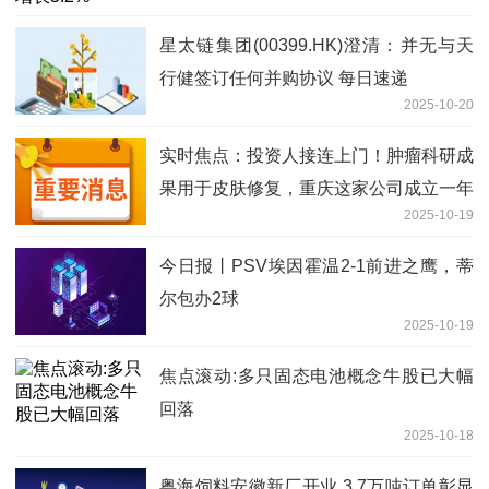
星太链集团(00399.HK)澄清：并无与天
行健签订任何并购协议 每日速递
2025-10-20
实时焦点：投资人接连上门！肿瘤科研成
果用于皮肤修复，重庆这家公司成立一年
2025-10-19
估值3亿
今日报丨PSV埃因霍温2-1前进之鹰，蒂
尔包办2球
2025-10-19
焦点滚动:多只固态电池概念牛股已大幅
回落
2025-10-18
粤海饲料安徽新厂开业 3.7万吨订单彰显