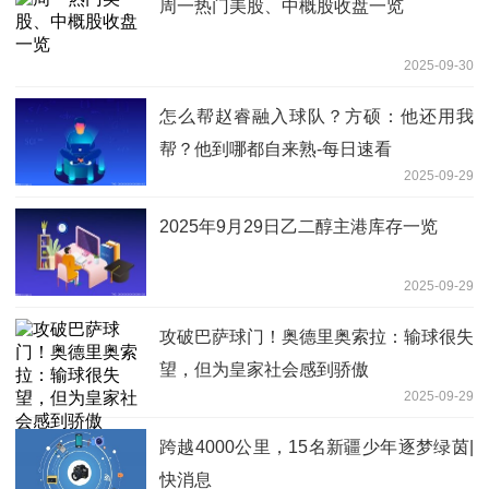
周一热门美股、中概股收盘一览
2025-09-30
怎么帮赵睿融入球队？方硕：他还用我
帮？他到哪都自来熟-每日速看
2025-09-29
2025年9月29日乙二醇主港库存一览
2025-09-29
攻破巴萨球门！奥德里奥索拉：输球很失
望，但为皇家社会感到骄傲
2025-09-29
跨越4000公里，15名新疆少年逐梦绿茵|
快消息