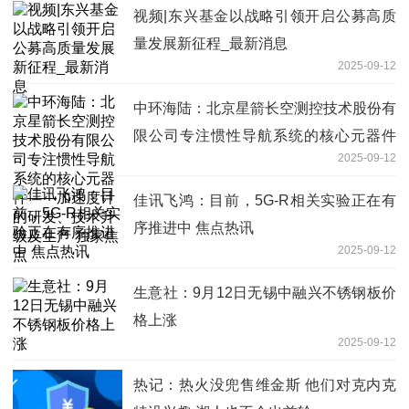
视频|东兴基金以战略引领开启公募高质
量发展新征程_最新消息
2025-09-12
中环海陆：北京星箭长空测控技术股份有
限公司专注惯性导航系统的核心元器件
2025-09-12
——加速度计的研发、技术升级及生产
独家焦点
佳讯飞鸿：目前，5G-R相关实验正在有
序推进中 焦点热讯
2025-09-12
生意社：9月12日无锡中融兴不锈钢板价
格上涨
2025-09-12
热记：热火没兜售维金斯 他们对克内克