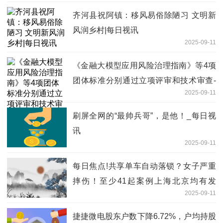
齐河县祝阿镇：移风易俗除陋习 文明新
风润乡村|每日视讯
2025-09-11
《金融大模型应用风险治理指南》等4项
团体标准分别通过立项评审和技术审查-
2025-09-11
观焦点
刷屏全网的“最帅兵哥”，是他！_每日视
讯
2025-09-11
每日焦点!共享单车自动落锁？女子严重
摔伤！至少41起案例上海北京均有发
2025-09-11
生，平台回应
捷捷微电股东户数下降6.72%，户均持股