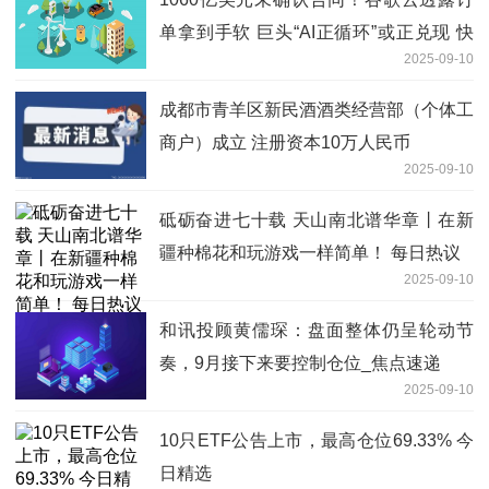
单拿到手软 巨头“AI正循环”或正兑现 快
2025-09-10
看
成都市青羊区新民酒酒类经营部（个体工
商户）成立 注册资本10万人民币
2025-09-10
砥砺奋进七十载 天山南北谱华章丨在新
疆种棉花和玩游戏一样简单！ 每日热议
2025-09-10
和讯投顾黄儒琛：盘面整体仍呈轮动节
奏，9月接下来要控制仓位_焦点速递
2025-09-10
10只ETF公告上市，最高仓位69.33% 今
日精选