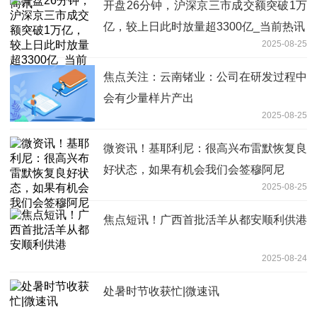
开盘26分钟，沪深京三市成交额突破1万
亿，较上日此时放量超3300亿_当前热讯
2025-08-25
焦点关注：云南锗业：公司在研发过程中
会有少量样片产出
2025-08-25
微资讯！基耶利尼：很高兴布雷默恢复良
好状态，如果有机会我们会签穆阿尼
2025-08-25
焦点短讯！广西首批活羊从都安顺利供港
2025-08-24
处暑时节收获忙|微速讯