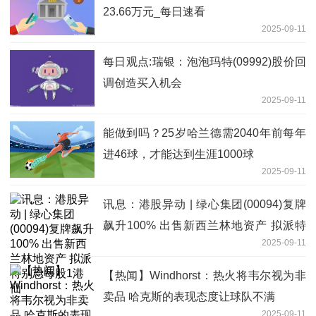
23.66万元_每日速看
2025-09-11
每日观点:瑞银：泡泡玛特(09992)股价回
调创造买入机会
2025-09-11
能做到吗？25岁哈兰德需2040年前每年
进46球，才能达到生涯1000球
2025-09-11
讯息：港股异动 | 绿心集团(00094)复牌
飙升100% 出售新西兰林地资产 拟派特
2025-09-11
别息每股1港仙
【热闻】Windhorst：热火将韦尔视为非
卖品 哈克斯的表现态度让球队不满
2025-09-11