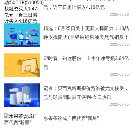
元，近三日累计买入4.16亿元
2025-08-26
精选！8月25日美市更新支撑阻力：18品
种支撑阻力(金银铂钯原油天然气铜及十
2025-08-25
大货币对)
即时看！钧达股份：上半年净亏损2.64亿
元
2025-08-25
记者：贝西克塔斯报价贾洛被尤文接受，
已与球员团队展开谈判-今日热讯
2025-08-25
水果茶饮成广西代言“新星”