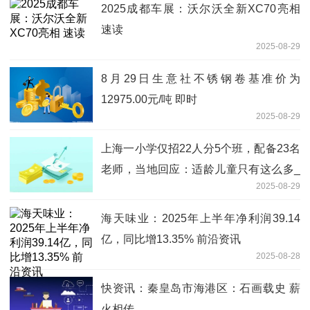
2025成都车展：沃尔沃全新XC70亮相
速读
2025-08-29
8月29日生意社不锈钢卷基准价为
12975.00元/吨 即时
2025-08-29
上海一小学仅招22人分5个班，配备23名
老师，当地回应：适龄儿童只有这么多_
2025-08-29
每日关注
海天味业：2025年上半年净利润39.14
亿，同比增13.35% 前沿资讯
2025-08-28
快资讯：秦皇岛市海港区：石画载史 薪
火相传