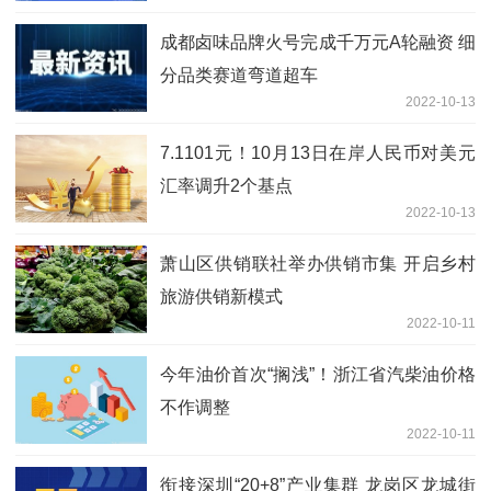
成都卤味品牌火号完成千万元A轮融资 细
分品类赛道弯道超车
2022-10-13
7.1101元！10月13日在岸人民币对美元
汇率调升2个基点
2022-10-13
萧山区供销联社举办供销市集 开启乡村
旅游供销新模式
2022-10-11
今年油价首次“搁浅”！浙江省汽柴油价格
不作调整
2022-10-11
衔接深圳“20+8”产业集群 龙岗区龙城街