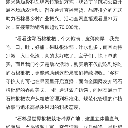
振兴新趋势和互联网传播新方式，联合字节跳动公益开
展本场助农活动。旨在通过直播带货、品牌推介的方式
助力石棉县乡村产业振兴。活动全网直播观看量31万
次，直接带动销售额超过70,000元。
“看看这颗石棉枇杷，个大饱满，皮薄肉厚，我先
吃一口。哇，好甜，果味很浓郁，汁水也多，而且肉特
别嫩，入口化渣，真的太好吃了。宝子们，快下单购
买。而且我们今天是助农活动，购买后不仅能吃到好吃
的石棉枇杷，更能帮助到这些果农们持续增收。”乡村
守护人冉可七在果园里开启直播，面向全国网友介绍石
棉枇杷的香甜美味。同时通过农户访谈，向网友展示了
石棉枇杷农户从粗放管理到标准化、规范化管理的种植
故事与追求高品质果园的积极态度。
“石棉是世界枇杷栽培种原产地，这里立体垂直气
候明显，光热资源丰富，空气清新，水质纯净，是枇杷